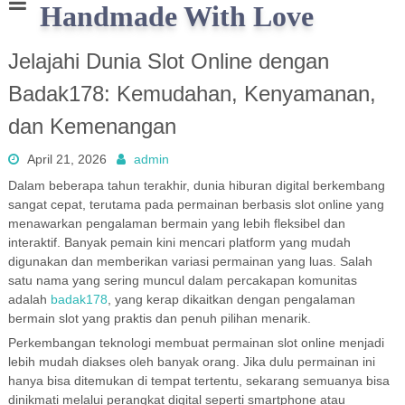
Skip
Handmade With Love
to
content
Jelajahi Dunia Slot Online dengan
Badak178: Kemudahan, Kenyamanan,
dan Kemenangan
April 21, 2026
admin
Dalam beberapa tahun terakhir, dunia hiburan digital berkembang
sangat cepat, terutama pada permainan berbasis slot online yang
menawarkan pengalaman bermain yang lebih fleksibel dan
interaktif. Banyak pemain kini mencari platform yang mudah
digunakan dan memberikan variasi permainan yang luas. Salah
satu nama yang sering muncul dalam percakapan komunitas
adalah
badak178
, yang kerap dikaitkan dengan pengalaman
bermain slot yang praktis dan penuh pilihan menarik.
Perkembangan teknologi membuat permainan slot online menjadi
lebih mudah diakses oleh banyak orang. Jika dulu permainan ini
hanya bisa ditemukan di tempat tertentu, sekarang semuanya bisa
dinikmati melalui perangkat digital seperti smartphone atau