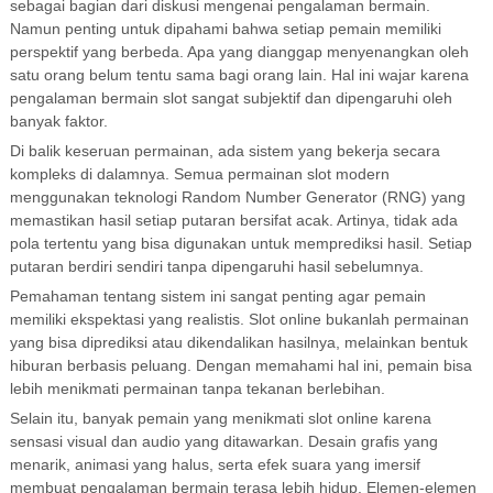
sebagai bagian dari diskusi mengenai pengalaman bermain.
Namun penting untuk dipahami bahwa setiap pemain memiliki
perspektif yang berbeda. Apa yang dianggap menyenangkan oleh
satu orang belum tentu sama bagi orang lain. Hal ini wajar karena
pengalaman bermain slot sangat subjektif dan dipengaruhi oleh
banyak faktor.
Di balik keseruan permainan, ada sistem yang bekerja secara
kompleks di dalamnya. Semua permainan slot modern
menggunakan teknologi Random Number Generator (RNG) yang
memastikan hasil setiap putaran bersifat acak. Artinya, tidak ada
pola tertentu yang bisa digunakan untuk memprediksi hasil. Setiap
putaran berdiri sendiri tanpa dipengaruhi hasil sebelumnya.
Pemahaman tentang sistem ini sangat penting agar pemain
memiliki ekspektasi yang realistis. Slot online bukanlah permainan
yang bisa diprediksi atau dikendalikan hasilnya, melainkan bentuk
hiburan berbasis peluang. Dengan memahami hal ini, pemain bisa
lebih menikmati permainan tanpa tekanan berlebihan.
Selain itu, banyak pemain yang menikmati slot online karena
sensasi visual dan audio yang ditawarkan. Desain grafis yang
menarik, animasi yang halus, serta efek suara yang imersif
membuat pengalaman bermain terasa lebih hidup. Elemen-elemen